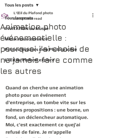
Tous les posts
L'Œil du Plafond photo
Tous les posts
Jun 8
4 min read
Animation photo
INVITATION au Musée
événementielle :
Mieux nous connaitre
pourquoi j'ai choisi de
Petites histoires dela Photographie
ne jamais faire comme
L'Œil du Plafond explore
les autres
Quand on cherche une 
animation 
photo pour un événement 
d'entreprise
, on tombe vite sur les 
mêmes propositions : une borne, un 
fond, un déclencheur automatique. 
Moi, c'est exactement ce quej'ai 
refusé de faire. Je m'appelle 