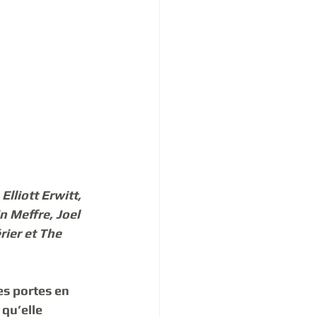
lliott Erwitt, 
 Meffre, Joel 
ier et The  
es portes en 
qu’elle 