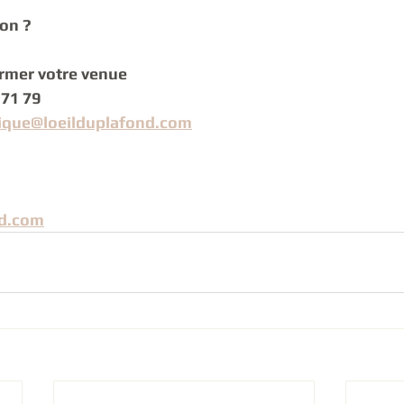
on ?
rmer votre venue 
71 79 
ique@loeilduplafond.com
nd.com