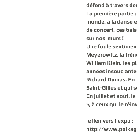
défend à travers deu
La première partie 
monde, à la danse et
de concert, ces bal
sur nos  murs ! 
Une foule sentiment
Meyerowitz, la frén
William Klein, les p
années insouciantes
Richard Dumas. En  
Saint-Gilles et qui 
En juillet et août, 
», à ceux qui le réi
le lien vers l'expo : 
http://www.polkaga