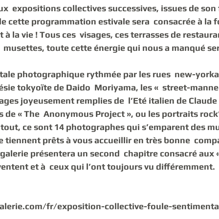
x  expositions collectives successives, issues de son 
de cette programmation estivale sera  consacrée à la f
 à la vie ! Tous ces  visages, ces terrasses de restauran
s  musettes, toute cette énergie qui nous a manqué ser
ale photographique rythmée par les rues  new-yorkai
ésie tokyoïte de Daido  Moriyama, les «  street-manne
lages joyeusement remplies de  l’Eté italien de Claude 
 de « The  Anonymous Project », ou les portraits rock’
tout, ce sont 14 photographes qui s’emparent des mur
se tiennent prêts à vous accueillir en très bonne  compa
la galerie présentera un second  chapitre consacré aux 
nventent et à  ceux qui l’ont toujours vu différemment. 
lerie.com/fr/exposition-collective-foule-sentiment