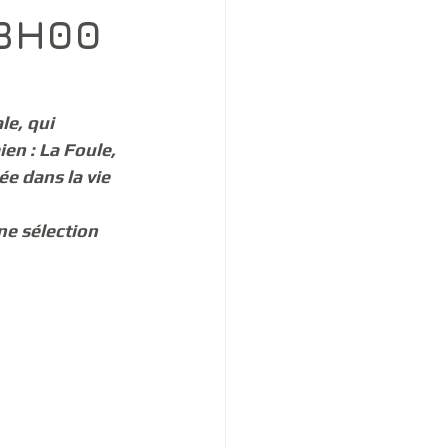
18H00
le, 
qui 
en : La Foule, 
e dans la vie 
e sélection 