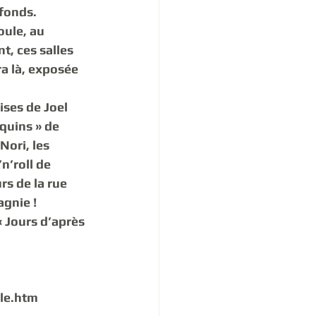
fonds. 
oule, au 
t, ces salles 
a là, exposée 
ses de Joel 
quins » de 
Nori, les 
n’roll de 
s de la rue  
gnie ! 
« Jours d’après 
ale.htm