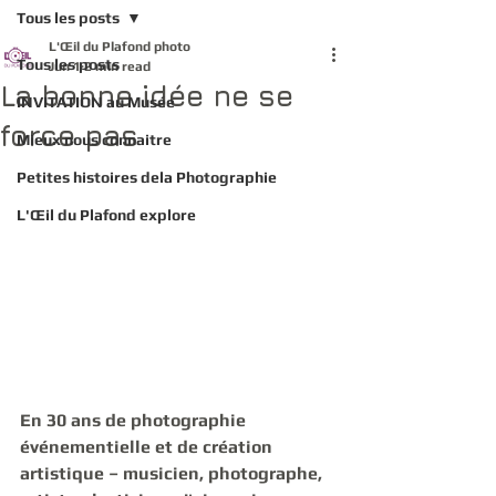
Tous les posts
L'Œil du Plafond photo
Tous les posts
Jun 1
2 min read
La bonne idée ne se
INVITATION au Musée
force pas
Mieux nous connaitre
Petites histoires dela Photographie
L'Œil du Plafond explore
En 30 ans de photographie 
événementielle et de création 
artistique – musicien, photographe, 