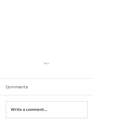
Comments
Jump !
L'ŒIL du Plafo
Write a comment...