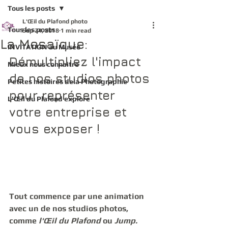
Tous les posts
L'Œil du Plafond photo
Tous les posts
Sep 24, 2018
1 min read
La Mosaïque:
INVITATION au Musée
Démultipliez l'impact 
Mieux nous connaitre
de nos studios photos 
Petites histoires dela Photographie
pour représenter 
L'Œil du Plafond explore
votre entreprise et 
vous exposer !
Tout commence par une animation 
avec un de nos studios photos, 
comme 
l'Œil du Plafond 
ou 
Jump.