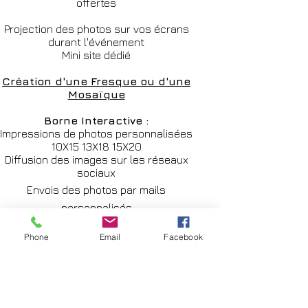
offertes
Projection des photos sur vos écrans
durant l'événement
Mini site dédié
Création d'une Fresque ou d'une
Mosaïque
Borne Interactive :
Impressions de photos personnalisées
10X15 13X18 15X20
Diffusion des images sur les réseaux
sociaux
Envois des photos par mails
personnalisés
pour en savoir plus ...
Phone
Email
Facebook
Notre studio photo vous intéresse
pour votre entreprise ?
Contactez-nous