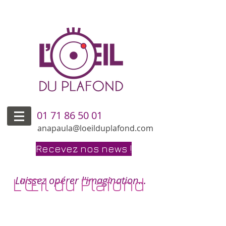
01 71 86 50 01
anapaula@loeilduplafond.com
Recevez nos news !
L'Œil du Plafond
Laissez opérer l'imagination...