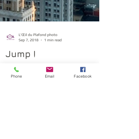
L'Œil du Plafond photo
Sep 7, 2018
1 min read
Phone
Email
Facebook
Jump !
Le Studio d'animation photo le plus
dynamique. Ne plus toucher le sol et
s’incruster ailleurs ! Voilà la définition de
ce studio photo !...