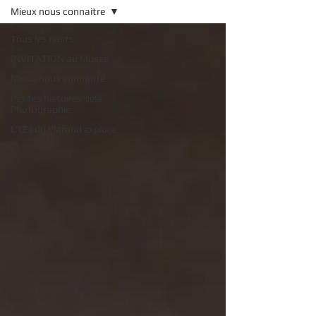
Mieux nous connaitre
Tous les posts
INVITATION au Musée
Mieux nous connaitre
Petites histoires dela
Photographie
L'Œil du Plafond explore