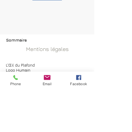
Sommaire
Mentions légales
L'Œil du Plafond
Logo Humain
L'Œil sur cène
Jump !
Phone
Email
Facebook
Du sur-mesure
Fresque & Mosaïque
01 71 86 50 01
anapaula@loeilduplafond.com