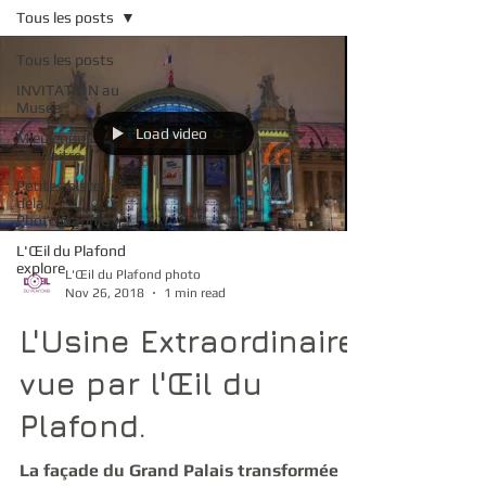
Tous les posts
Tous les posts
INVITATION au
Musée
Load video
Mieux nous
connaitre
Petites histoires
dela
Photographie
L'Œil du Plafond
explore
L'Œil du Plafond photo
Nov 26, 2018
1 min read
L'Usine Extraordinaire
vue par l'Œil du
Plafond.
La façade du Grand Palais transformée